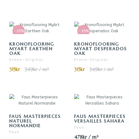
-10%
-10%
KRONOFLOORING
KRONOFLOORING
MYART EARTHEN
MYART DESPERADOS
OAK
OAK
Krono-Original
Krono-Original
315kr
349kr / m²
315kr
349kr / m²
FAUS MASTERPIECES
FAUS MASTERPIECES
NATUREL
VERSAILLES SAHARA
NORMANDIE
Faus
Faus
478kr / m²