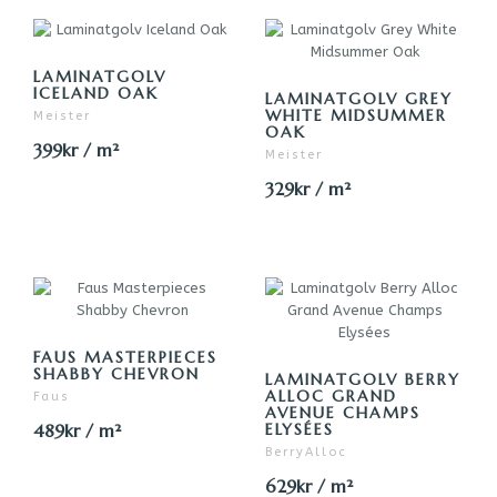
LAMINATGOLV
ICELAND OAK
LAMINATGOLV GREY
WHITE MIDSUMMER
Meister
OAK
399kr / m²
Meister
329kr / m²
FAUS MASTERPIECES
SHABBY CHEVRON
LAMINATGOLV BERRY
ALLOC GRAND
Faus
AVENUE CHAMPS
489kr / m²
ELYSÉES
BerryAlloc
629kr / m²