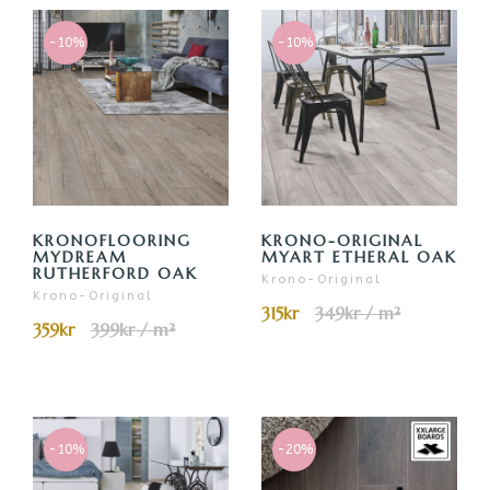
-10%
-10%
KRONOFLOORING
KRONO-ORIGINAL
MYDREAM
MYART ETHERAL OAK
RUTHERFORD OAK
Krono-Original
Krono-Original
315kr
349kr / m²
359kr
399kr / m²
-10%
-20%