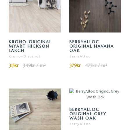
KRONO-ORIGINAL
BERRYALLOC
MYART HICKSON
ORIGINAL HAVANA
LARCH
OAK
Krono-Original
BerryAlloc
315kr
349kr / m²
379kr
475kr / m²
BERRYALLOC
ORIGINAL GREY
WASH OAK
BerryAlloc