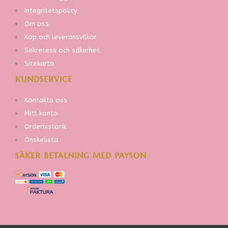
Integritetspolicy
Om oss
Köp och leveransvilkor
Sekretess och säkerhet
Sitekarta
KUNDSERVICE
Kontakta oss
Mitt konto
Orderhistorik
Önskelista
SÄKER BETALNING MED PAYSON