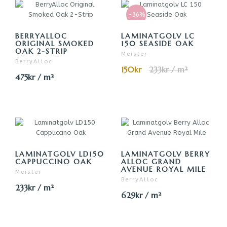
-36%
BERRYALLOC
LAMINATGOLV LC
ORIGINAL SMOKED
150 SEASIDE OAK
OAK 2-STRIP
Meister
BerryAlloc
150kr
233kr / m²
475kr / m²
LAMINATGOLV LD150
LAMINATGOLV BERRY
CAPPUCCINO OAK
ALLOC GRAND
AVENUE ROYAL MILE
Meister
BerryAlloc
233kr / m²
629kr / m²