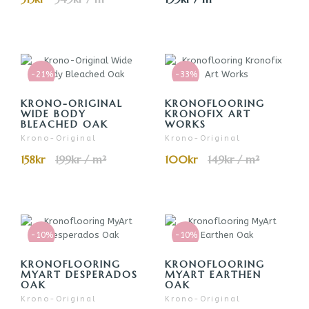
-21%
-33%
KRONO-ORIGINAL
KRONOFLOORING
WIDE BODY
KRONOFIX ART
BLEACHED OAK
WORKS
Krono-Original
Krono-Original
158kr
199kr / m²
100kr
149kr / m²
-10%
-10%
KRONOFLOORING
KRONOFLOORING
MYART DESPERADOS
MYART EARTHEN
OAK
OAK
Krono-Original
Krono-Original