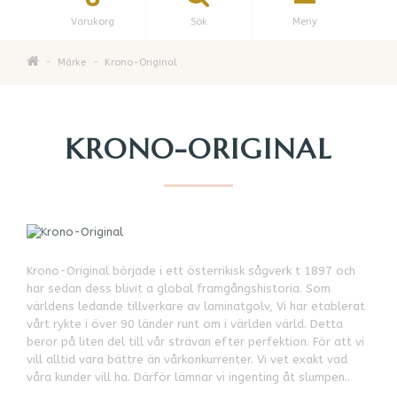
Varukorg
Sök
Meny
Märke
Krono-Original
KRONO-ORIGINAL
Krono-Original började i ett österrikisk sågverk t 1897 och
har sedan dess blivit a global framgångshistoria. Som
världens ledande tillverkare av laminatgolv, Vi har etablerat
vårt rykte i över 90 länder runt om i världen värld. Detta
beror på liten del till vår strävan efter perfektion. För att vi
vill alltid vara bättre än vårkonkurrenter. Vi vet exakt vad
våra kunder vill ha. Därför lämnar vi ingenting åt slumpen..