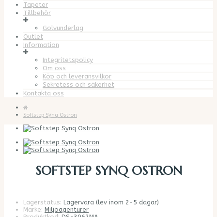
Tapeter
Tillbehör
Golvunderlag
Outlet
Information
Integritetspolicy
Om oss
Köp och leveransvilkor
Sekretess och säkerhet
Kontakta oss
Softstep Synq Ostron
SOFTSTEP SYNQ OSTRON
Lagerstatus:
Lagervara (lev inom 2-5 dagar)
Märke:
Miljöagenturer
Produktkod:
DS-3062MA