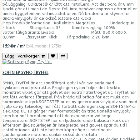
på.Läggning: COREtec® är lätt att installera. Att det bara är 8 mm
tjockt gör att man i de flesta fall inte behöver anpassa dörrar eller
andra byggelement vid installationen. Då brädorna är styvare än
andra vinylgolv är de också lättare att klicka
ihop.Produktinformation Kollektion: Megatiles Underlag: Ja
- Kork Slitageklass: 33 Kantförsegling: 100%
vattentåligGaranti: Livstid Mått: 950 X 600 X
8,8mm Låssystem: Klick Förpackning: 2,28 kvm​..
1 594kr / m²
Exkl. moms: 1 275kr
Lägg i varukorgen
SOFTSTEP SYNQ TRYFFEL
SYNQ, Tryffel är ett sandfärgat golv i vår nya serie med
synkroniserad ytstruktur. Präglingen i ytan följer det tryckta
mönstret vilket gör att golvet ser extra naturtroget ut. Tryffel har
ett lätt varierat färgspel från bräda till bräda för ett mjukt och
harmoniskt intryck.SOFTSTEP är en ny generation vinylgolv som med
hjälp av ny teknologi har fått förbättrade egenskaper.SOFTSTEP är
t.ex. upp till 10 gånger mer formstabilt än traditionella vinylgolv –
som har haft problem med att de expanderar vid höga
temperaturer.SOFTSTEP har en ljudisolerande baksida i kork och
eftersom ljudisoleringen är integrerad med golvet spar du tid i
installationen. Att inte behöva köpa något underlag av
ljuddämpande material sänker också den totala
kostnaden.Slitskiktet på SOFTSTEP är 0,55 mm. Det är den tjocklek