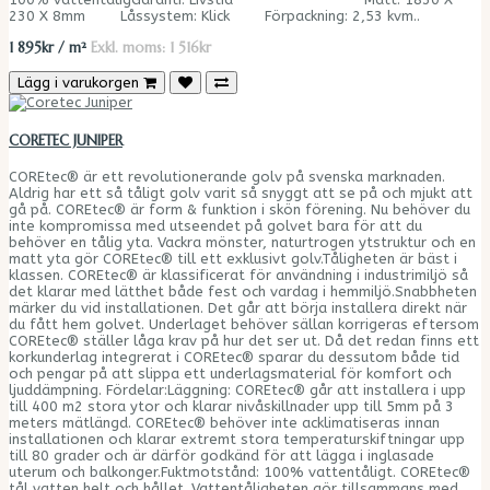
230 X 8mm Låssystem: Klick Förpackning: 2,53 kvm..
1 895kr / m²
Exkl. moms: 1 516kr
Lägg i varukorgen
CORETEC JUNIPER
COREtec® är ett revolutionerande golv på svenska marknaden.
Aldrig har ett så tåligt golv varit så snyggt att se på och mjukt att
gå på. COREtec® är form & funktion i skön förening. Nu behöver du
inte kompromissa med utseendet på golvet bara för att du
behöver en tålig yta. Vackra mönster, naturtrogen ytstruktur och en
matt yta gör COREtec® till ett exklusivt golv.Tåligheten är bäst i
klassen. COREtec® är klassificerat för användning i industrimiljö så
det klarar med lätthet både fest och vardag i hemmiljö.Snabbheten
märker du vid installationen. Det går att börja installera direkt när
du fått hem golvet. Underlaget behöver sällan korrigeras eftersom
COREtec® ställer låga krav på hur det ser ut. Då det redan finns ett
korkunderlag integrerat i COREtec® sparar du dessutom både tid
och pengar på att slippa ett underlagsmaterial för komfort och
ljuddämpning. Fördelar:Läggning: COREtec® går att installera i upp
till 400 m2 stora ytor och klarar nivåskillnader upp till 5mm på 3
meters mätlängd. COREtec® behöver inte acklimatiseras innan
installationen och klarar extremt stora temperaturskiftningar upp
till 80 grader och är därför godkänd för att lägga i inglasade
uterum och balkonger.Fuktmotstånd: 100% vattentåligt. COREtec®
tål vatten helt och hållet. Vattentåligheten gör tillsammans med