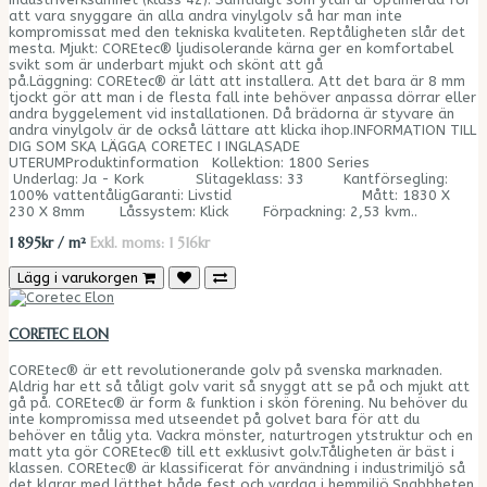
att vara snyggare än alla andra vinylgolv så har man inte
kompromissat med den tekniska kvaliteten. Reptåligheten slår det
mesta. Mjukt: COREtec® ljudisolerande kärna ger en komfortabel
svikt som är underbart mjukt och skönt att gå
på.Läggning: COREtec® är lätt att installera. Att det bara är 8 mm
tjockt gör att man i de flesta fall inte behöver anpassa dörrar eller
andra byggelement vid installationen. Då brädorna är styvare än
andra vinylgolv är de också lättare att klicka ihop.INFORMATION TILL
DIG SOM SKA LÄGGA CORETEC I INGLASADE
UTERUMProduktinformation Kollektion: 1800 Series
Underlag: Ja - Kork Slitageklass: 33 Kantförsegling:
100% vattentåligGaranti: Livstid Mått: 1830 X
230 X 8mm Låssystem: Klick Förpackning: 2,53 kvm..
1 895kr / m²
Exkl. moms: 1 516kr
Lägg i varukorgen
CORETEC ELON
COREtec® är ett revolutionerande golv på svenska marknaden.
Aldrig har ett så tåligt golv varit så snyggt att se på och mjukt att
gå på. COREtec® är form & funktion i skön förening. Nu behöver du
inte kompromissa med utseendet på golvet bara för att du
behöver en tålig yta. Vackra mönster, naturtrogen ytstruktur och en
matt yta gör COREtec® till ett exklusivt golv.Tåligheten är bäst i
klassen. COREtec® är klassificerat för användning i industrimiljö så
det klarar med lätthet både fest och vardag i hemmiljö.Snabbheten