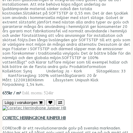
installationen. Att inte behöva köpa något underlag av
ljuddämpande material sänker också den totala
kostnaden.Slitskiktet på SOFTSTEP är 0,55 mm. Det är den tjocklek
som används i kommersiella miljöer med stort slitage. Golvet är
extremt slitstarkt jämfört med nästan alla andra typer av golv och
garanterar många års användning i hemmiljö.Vi ger konsumenter 20
års garanti mot fabrikationsfel vid normalt användande i hemmiljö
och under förutsättning att våra anvisningar för installation och
skötsel följts.Den långa livslängden gör SOFTSTEP till ett golv som
är vänligare mot miljön än många andra alternativ. Dessutom är det
inga ftalater i SOFTSTEP och därmed slipper man de emissioner
som förekommer i traditionella vinylgolv. Det är bättre både för din
närmiljö och den globala miljön.SOFTSTEP är 100%
vattentåligt* och klarar tuffare miljöer som till exempel hallar och
kök bättre än de flesta andra golv. Produktinformation
Kollektion: Synq Underlag: Ja - Kork Slitageklass: 33
Kantförsegling: 100% vattentåligGaranti: 20 år
Mått: 1220X180X6mm Låssystem: Unipush Klick
Förpackning: 1,54 kvm..
655kr / m²
Exkl. moms: 524kr
Lägg i varukorgen
CORETEC HERRINGBONE JUNIPER HB
COREtec® är ett revolutionerande golv på svenska marknaden.
Aldrig har ett så tåligt golv varit så snyggt att se på och mjukt att