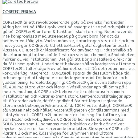
CORETEC PERUVIA
COREtec® är ett revolutionerande golv på svenska marknaden.
Aldrig har ett så tåligt golv varit så snyggt att se på och mjukt att
gå på. COREtec® är form & funktion i skön förening. Nu behöver du
inte kompromissa med utseendet på golvet bara för att du
behöver en tålig yta. Vackra mönster, naturtrogen ytstruktur och en
matt yta gör COREtec® till ett exklusivt golv.Tåligheten är bäst i
klassen. COREtec® är klassificerat för användning i industrimiljö så
det klarar med lätthet både fest och vardag i hemmiljö.Snabbheten
märker du vid installationen. Det går att börja installera direkt när
du fått hem golvet. Underlaget behöver sällan korrigeras eftersom
COREtec® ställer låga krav på hur det ser ut. Då det redan finns ett
korkunderlag integrerat i COREtec® sparar du dessutom både tid
och pengar på att slippa ett underlagsmaterial för komfort och
ljuddämpning. Fördelar:Läggning: COREtec® går att installera i upp
till 400 m2 stora ytor och klarar nivåskillnader upp till 5mm på 3
meters mätlängd. COREtec® behöver inte acklimatiseras innan
installationen och klarar extremt stora temperaturskiftningar upp
till 80 grader och är därför godkänd för att lägga i inglasade
uterum och balkonger.Fuktmotstånd: 100% vattentåligt. COREtec®
tål vatten helt och hållet. Vattentåligheten gör tillsammans med
slitstyrkan att COREtec® är en perfekt lösning för tuffare ytor
som hallar och kök.Ljdnivån: COREtec® har en kärna som kallas
SOUNDcore som tillsammans med baksidan av kork gör golvet
mycket tystare än konkurrerande produkter. Slitstyrka: COREtec®
klarar till och med klassningen för utrymmen med lättare
industriverksamhet (klass 42). Samtidigt som ytan är optimerad för