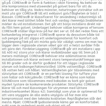
gå på. COREtec® är form & funktion i skön förening. Nu behöver du
inte kompromissa med utseendet på golvet bara för att du
behöver en tålig yta. Vackra mönster, naturtrogen ytstruktur och en
matt yta gör COREtec® till ett exklusivt golv.Tåligheten är bäst i
klassen. COREtec® är klassificerat för användning i industrimiljö så
det klarar med lätthet både fest och vardag i hemmiljö.Snabbheten
märker du vid installationen. Det går att börja installera direkt när
du fått hem golvet. Underlaget behöver sällan korrigeras eftersom
COREtec® ställer låga krav på hur det ser ut. Då det redan finns ett
korkunderlag integrerat i COREtec® sparar du dessutom både tid
och pengar på att slippa ett underlagsmaterial för komfort och
ljuddämpning.Tänk på att mörka golv blir väldigt varma om man tex
lägger dem i inglasade uterum vilket gör att vi helst avråder från
att göra det. Fördelar:Läggning: COREtec® går att installera i upp
till 400 m2 stora ytor och klarar nivåskillnader upp till 5mm på 3
meters mätlängd. COREtec® behöver inte acklimatiseras innan
installationen och klarar extremt stora temperaturskiftningar upp
till 80 grader och är därför godkänd för att lägga i inglasade
uterum och balkonger.Fuktmotstånd: 100% vattentåligt. COREtec®
tål vatten helt och hållet. Vattentåligheten gör tillsammans med
slitstyrkan att COREtec® är en perfekt lösning för tuffare ytor
som hallar och kök.Ljdnivån: COREtec® har en kärna som kallas
SOUNDcore som tillsammans med baksidan av kork gör golvet
mycket tystare än konkurrerande produkter. Slitstyrka: COREtec®
klarar till och med klassningen för utrymmen med lättare
industriverksamhet (klass 42). Samtidigt som ytan är optimerad för
att vara snyggare än alla andra vinylgolv så har man inte
kompromissat med den tekniska kvaliteten. Reptåligheten slår det
mesta. Mjukt: COREtec® ljudisolerande kärna ger en komfortabel
svikt som är underbart mjukt och skönt att gå