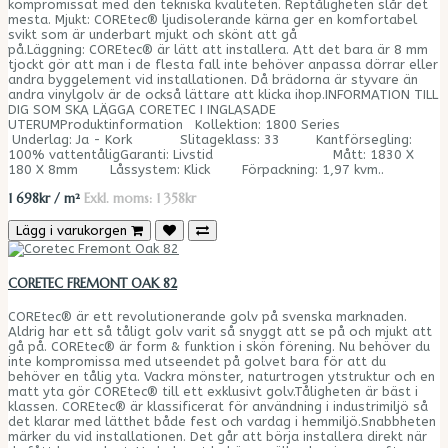
kompromissat med den tekniska kvaliteten. Reptåligheten slår det
mesta. Mjukt: COREtec® ljudisolerande kärna ger en komfortabel
svikt som är underbart mjukt och skönt att gå
på.Läggning: COREtec® är lätt att installera. Att det bara är 8 mm
tjockt gör att man i de flesta fall inte behöver anpassa dörrar eller
andra byggelement vid installationen. Då brädorna är styvare än
andra vinylgolv är de också lättare att klicka ihop.INFORMATION TILL
DIG SOM SKA LÄGGA CORETEC I INGLASADE
UTERUMProduktinformation Kollektion: 1800 Series
Underlag: Ja - Kork Slitageklass: 33 Kantförsegling:
100% vattentåligGaranti: Livstid Mått: 1830 X
180 X 8mm Låssystem: Klick Förpackning: 1,97 kvm..
1 698kr / m²
Exkl. moms: 1 358kr
Lägg i varukorgen
CORETEC FREMONT OAK 82
COREtec® är ett revolutionerande golv på svenska marknaden.
Aldrig har ett så tåligt golv varit så snyggt att se på och mjukt att
gå på. COREtec® är form & funktion i skön förening. Nu behöver du
inte kompromissa med utseendet på golvet bara för att du
behöver en tålig yta. Vackra mönster, naturtrogen ytstruktur och en
matt yta gör COREtec® till ett exklusivt golv.Tåligheten är bäst i
klassen. COREtec® är klassificerat för användning i industrimiljö så
det klarar med lätthet både fest och vardag i hemmiljö.Snabbheten
märker du vid installationen. Det går att börja installera direkt när