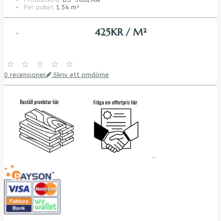
Per paket
1.54 m²
425KR / M²
0 recensioner
Skriv ett omdöme