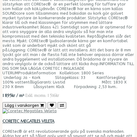
slitstyrkan att COREtec® är en perfekt lösning för tuffare ytor
som hallar och kök.Ljdnivån: COREtec® har en kärna som kallas
SOUNDcore som tillsammans med baksidan av kork gör golvet
mycket tystare än konkurrerande produkter. Slitstyrka: COREtec®
klarar till och med klassningen för utrymmen med lättare
industriverksamhet (klass 42). Samtidigt som ytan är optimerad för
att vara snyggare än alla andra vinylgolv så har man inte
kompromissat med den tekniska kvaliteten. Reptåligheten slår det
mesta. Mjukt: COREtec® ljudisolerande kärna ger en komfortabel
svikt som är underbart mjukt och skönt att gå
på.Läggning: COREtec® är lätt att installera. Att det bara är 8 mm
tjockt gör att man i de flesta fall inte behöver anpassa dörrar eller
andra byggelement vid installationen. Då brädorna är styvare än
andra vinylgolv är de också lättare att klicka ihop.INFORMATION TILL
DIG SOM SKA LÄGGA CORETEC I INGLASADE
UTERUMProduktinformation Kollektion: 1800 Series
Underlag: Ja - Kork Slitageklass: 33 Kantförsegling:
100% vattentåligGaranti: Livstid Mått: 1830 X
230 X 8mm Låssystem: Klick Förpackning: 2,53 kvm..
1 895kr / m²
Exkl. moms: 1 516kr
Lägg i varukorgen
CORETEC MEGATILES VELETA
COREtec® är ett revolutionerande golv på svenska marknaden.
Aldrig har ett så tåligt golv varit så snyggt att se på och mjukt att