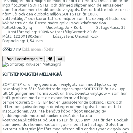
är vänligare mot miljön än många andra alternativ. Dessutom är det
inga ftalater i SOFTSTEP och därmed slipper man de emissioner
som förekommer i traditionella vinylgolv. Det är bättre både för din
närmiljö och den globala miljön.SOFTSTEP är 100%
vattentåligt* och klarar tuffare miljöer som till exempel hallar och
kök bättre än de flesta andra golv. Produktinformation
Kollektion: Synq Underlag: Ja - Kork Slitageklass: 33
Kantförsegling: 100% vattentåligGaranti: 20 år
Mått: 1220X180X6mm Låssystem: Unipush Klick
Förpackning: 1,54 kvm..
655kr / m²
Exkl. moms: 524kr
Lägg i varukorgen
SOFTSTEP KALKSTEN MELLANGRÅ
SOFTSTEP är en ny generation vinylgolv som med hjälp av ny
teknologi har fått förbättrade egenskaper.SOFTSTEP är t.ex. upp
till 10 gånger mer formstabilt än traditionella vinylgolv – som har
haft problem med att de expanderar vid höga
temperaturer.SOFTSTEP har en ljudisolerande baksida i kork och
eftersom ljudisoleringen är integrerad med golvet spar du tid i
installationen. Att inte behöva köpa något underlag av
ljuddämpande material sänker också den totala
kostnaden.Slitskiktet på SOFTSTEP är 0,55 mm. Det är den tjocklek
som används i kommersiella miljöer med stort slitage. Golvet är
extremt slitstarkt jämfört med nästan alla andra typer av golv och