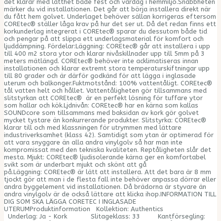
det klarar med lätthet både fest och vardag i hemmiljö.Snabbheten
märker du vid installationen. Det går att börja installera direkt när
du fått hem golvet. Underlaget behöver sällan korrigeras eftersom
COREtec® ställer låga krav på hur det ser ut. Då det redan finns ett
korkunderlag integrerat i COREtec® sparar du dessutom både tid
och pengar på att slippa ett underlagsmaterial för komfort och
ljuddämpning. Fördelar:Läggning: COREtec® går att installera i upp
till 400 m2 stora ytor och klarar nivåskillnader upp till 5mm på 3
meters mätlängd. COREtec® behöver inte acklimatiseras innan
installationen och klarar extremt stora temperaturskiftningar upp
till 80 grader och är därför godkänd för att lägga i inglasade
uterum och balkonger.Fuktmotstånd: 100% vattentåligt. COREtec®
tål vatten helt och hållet. Vattentåligheten gör tillsammans med
slitstyrkan att COREtec® är en perfekt lösning för tuffare ytor
som hallar och kök.Ljdnivån: COREtec® har en kärna som kallas
SOUNDcore som tillsammans med baksidan av kork gör golvet
mycket tystare än konkurrerande produkter. Slitstyrka: COREtec®
klarar till och med klassningen för utrymmen med lättare
industriverksamhet (klass 42). Samtidigt som ytan är optimerad för
att vara snyggare än alla andra vinylgolv så har man inte
kompromissat med den tekniska kvaliteten. Reptåligheten slår det
mesta. Mjukt: COREtec® ljudisolerande kärna ger en komfortabel
svikt som är underbart mjukt och skönt att gå
på.Läggning: COREtec® är lätt att installera. Att det bara är 8 mm
tjockt gör att man i de flesta fall inte behöver anpassa dörrar eller
andra byggelement vid installationen. Då brädorna är styvare än
andra vinylgolv är de också lättare att klicka ihop.INFORMATION TILL
DIG SOM SKA LÄGGA CORETEC I INGLASADE
UTERUMProduktinformation Kollektion: Authentics
Underlag: Ja - Kork Slitageklass: 33 Kantförsegling: