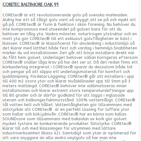
CORETEC BALTIMORE OAK 95
COREtec® är ett revolutionerande golv på svenska marknaden.
Aldrig har ett så tåligt golv varit så snyggt att se på och mjukt att
gå på. COREtec® är form & funktion i skön förening. Nu behöver du
inte kompromissa med utseendet på golvet bara för att du
behöver en tålig yta. Vackra mönster, naturtrogen ytstruktur och en
matt yta gör COREtec® till ett exklusivt golv.Tåligheten är bäst i
klassen. COREtec® är klassificerat för användning i industrimiljö så
det klarar med lätthet både fest och vardag i hemmiljö.Snabbheten
märker du vid installationen. Det går att börja installera direkt när
du fått hem golvet. Underlaget behöver sällan korrigeras eftersom
COREtec® ställer låga krav på hur det ser ut. Då det redan finns ett
korkunderlag integrerat i COREtec® sparar du dessutom både tid
och pengar på att slippa ett underlagsmaterial för komfort och
ljuddämpning. Fördelar:Läggning: COREtec® går att installera i upp
till 400 m2 stora ytor och klarar nivåskillnader upp till 5mm på 3
meters mätlängd. COREtec® behöver inte acklimatiseras innan
installationen och klarar extremt stora temperaturskiftningar upp
till 80 grader och är därför godkänd för att lägga i inglasade
uterum och balkonger.Fuktmotstånd: 100% vattentåligt. COREtec®
tål vatten helt och hållet. Vattentåligheten gör tillsammans med
slitstyrkan att COREtec® är en perfekt lösning för tuffare ytor
som hallar och kök.Ljdnivån: COREtec® har en kärna som kallas
SOUNDcore som tillsammans med baksidan av kork gör golvet
mycket tystare än konkurrerande produkter. Slitstyrka: COREtec®
klarar till och med klassningen för utrymmen med lättare
industriverksamhet (klass 42). Samtidigt som ytan är optimerad för
att vara snyggare än alla andra vinylgolv så har man inte