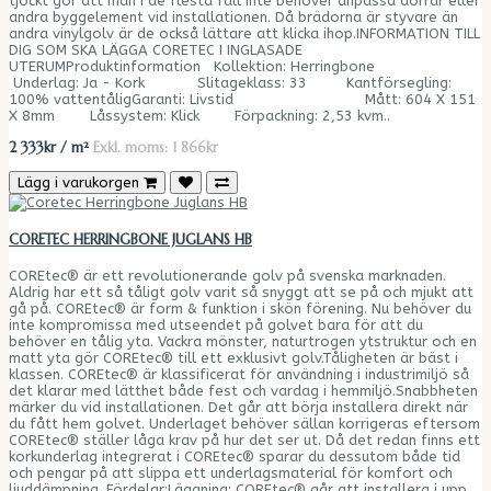
tjockt gör att man i de flesta fall inte behöver anpassa dörrar eller
andra byggelement vid installationen. Då brädorna är styvare än
andra vinylgolv är de också lättare att klicka ihop.INFORMATION TILL
DIG SOM SKA LÄGGA CORETEC I INGLASADE
UTERUMProduktinformation Kollektion: Herringbone
Underlag: Ja - Kork Slitageklass: 33 Kantförsegling:
100% vattentåligGaranti: Livstid Mått: 604 X 151
X 8mm Låssystem: Klick Förpackning: 2,53 kvm..
2 333kr / m²
Exkl. moms: 1 866kr
Lägg i varukorgen
CORETEC HERRINGBONE JUGLANS HB
COREtec® är ett revolutionerande golv på svenska marknaden.
Aldrig har ett så tåligt golv varit så snyggt att se på och mjukt att
gå på. COREtec® är form & funktion i skön förening. Nu behöver du
inte kompromissa med utseendet på golvet bara för att du
behöver en tålig yta. Vackra mönster, naturtrogen ytstruktur och en
matt yta gör COREtec® till ett exklusivt golv.Tåligheten är bäst i
klassen. COREtec® är klassificerat för användning i industrimiljö så
det klarar med lätthet både fest och vardag i hemmiljö.Snabbheten
märker du vid installationen. Det går att börja installera direkt när
du fått hem golvet. Underlaget behöver sällan korrigeras eftersom
COREtec® ställer låga krav på hur det ser ut. Då det redan finns ett
korkunderlag integrerat i COREtec® sparar du dessutom både tid
och pengar på att slippa ett underlagsmaterial för komfort och
ljuddämpning. Fördelar:Läggning: COREtec® går att installera i upp