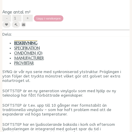
Ange antal m²
Lägg i varukorgen
Dela:
BESKRIVNING
SPECIFIKATION
OMDÖMEN (0)
MANUFACTURER
PROVBITAR
SYNQ är vår nya serie med synkroniserad ytstruktur. Präglingen i
ytan följer det tryckta mönstret vilket gör att golvet ser extra
naturtroget ut.
SOFTSTEP är en ny generation vinylgolv som med hjälp av ny
teknologi har fått förbättrade egenskaper.
SOFTSTEP är t.ex. upp till 10 gånger mer formstabilt än
traditionella vinylgolv – som har haft problem med att de
expanderar vid höga temperaturer.
SOFTSTEP har en ljudisolerande baksida i kork och eftersom
ljudisoleringen är integrerad med golvet spar du tid i