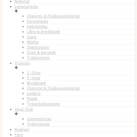
Nyheter
Laminatgolv
Chevron & Fiskbensmönster
Designgolv
Halvmörka
Lång & bredplank
Ljusa
Mörka
Skeppsgolv
Sten & Keramik
Trämönster
Trägolv
2-Stav
3-stav
Bredplank
Chevron & Fiskbensmönster
Lindura
Plank
Trägolvskampanj
Vinyl Click
stenmönster
Trämönster
Badrum
Färg