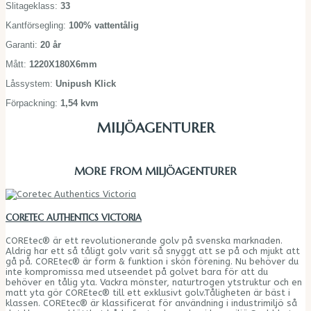
Slitageklass:
33
Kantförsegling:
100% vattentålig
Garanti:
20 år
Mått:
1220X180X6mm
Låssystem:
Unipush Klick
Förpackning:
1,54 kvm
MILJÖAGENTURER
MORE FROM MILJÖAGENTURER
CORETEC AUTHENTICS VICTORIA
COREtec® är ett revolutionerande golv på svenska marknaden.
Aldrig har ett så tåligt golv varit så snyggt att se på och mjukt att
gå på. COREtec® är form & funktion i skön förening. Nu behöver du
inte kompromissa med utseendet på golvet bara för att du
behöver en tålig yta. Vackra mönster, naturtrogen ytstruktur och en
matt yta gör COREtec® till ett exklusivt golv.Tåligheten är bäst i
klassen. COREtec® är klassificerat för användning i industrimiljö så