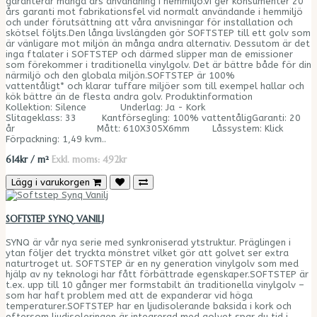
garanterar många års användning i hemmiljö.Vi ger konsumenter 20
års garanti mot fabrikationsfel vid normalt användande i hemmiljö
och under förutsättning att våra anvisningar för installation och
skötsel följts.Den långa livslängden gör SOFTSTEP till ett golv som
är vänligare mot miljön än många andra alternativ. Dessutom är det
inga ftalater i SOFTSTEP och därmed slipper man de emissioner
som förekommer i traditionella vinylgolv. Det är bättre både för din
närmiljö och den globala miljön.SOFTSTEP är 100%
vattentåligt* och klarar tuffare miljöer som till exempel hallar och
kök bättre än de flesta andra golv. Produktinformation
Kollektion: Silence Underlag: Ja - Kork
Slitageklass: 33 Kantförsegling: 100% vattentåligGaranti: 20
år Mått: 610X305X6mm Låssystem: Klick
Förpackning: 1,49 kvm..
614kr / m²
Exkl. moms: 492kr
Lägg i varukorgen
SOFTSTEP SYNQ VANILJ
SYNQ är vår nya serie med synkroniserad ytstruktur. Präglingen i
ytan följer det tryckta mönstret vilket gör att golvet ser extra
naturtroget ut. SOFTSTEP är en ny generation vinylgolv som med
hjälp av ny teknologi har fått förbättrade egenskaper.SOFTSTEP är
t.ex. upp till 10 gånger mer formstabilt än traditionella vinylgolv –
som har haft problem med att de expanderar vid höga
temperaturer.SOFTSTEP har en ljudisolerande baksida i kork och
eftersom ljudisoleringen är integrerad med golvet spar du tid i