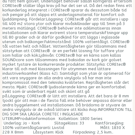
du fått hem golvet. Underlaget behöver sällan korrigeras eftersom
COREtec® ställer låga krav på hur det ser ut. Då det redan finns ett
korkunderlag integrerat i COREtec® sparar du dessutom både tid
och pengar på att slippa ett underlagsmaterial för komfort och
ljuddämpning. Fördelar:Läggning: COREtec® går att installera i upp
till 400 m2 stora ytor och klarar nivåskillnader upp till 5mm på 3
meters mätlängd. COREtec® behöver inte acklimatiseras innan
installationen och klarar extremt stora temperaturskiftningar upp
till 80 grader och är därför godkänd för att lägga i inglasade
uterum och balkonger.Fuktmotstånd: 100% vattentåligt. COREtec®
tål vatten helt och hållet. Vattentåligheten gör tillsammans med
slitstyrkan att COREtec® är en perfekt lösning för tuffare ytor
som hallar och kök.Ljdnivån: COREtec® har en kärna som kallas
SOUNDcore som tillsammans med baksidan av kork gör golvet
mycket tystare än konkurrerande produkter. Slitstyrka: COREtec®
klarar till och med klassningen för utrymmen med lättare
industriverksamhet (klass 42). Samtidigt som ytan är optimerad för
att vara snyggare än alla andra vinylgolv så har man inte
kompromissat med den tekniska kvaliteten. Reptåligheten slår det
mesta. Mjukt: COREtec® ljudisolerande kärna ger en komfortabel
svikt som är underbart mjukt och skönt att gå
på.Läggning: COREtec® är lätt att installera. Att det bara är 8 mm
tjockt gör att man i de flesta fall inte behöver anpassa dörrar eller
andra byggelement vid installationen. Då brädorna är styvare än
andra vinylgolv är de också lättare att klicka ihop.INFORMATION TILL
DIG SOM SKA LÄGGA CORETEC I INGLASADE
UTERUMProduktinformation Kollektion: 1800 Series
Underlag: Ja - Kork Slitageklass: 33 Kantförsegling:
100% vattentåligGaranti: Livstid Mått: 1830 X
228 X 8mm Låssystem: Klick Förpackning: 2,5 kvm..