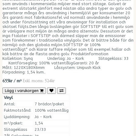
som används i kommersiella miljöer med stort slitage. Golvet är
extremt slitstarkt jämfört med nästan alla andra typer av golv och
garanterar många års användning i hemmiljö.Vi ger konsumenter 20
års garanti mot fabrikationsfel vid normalt användande i hemmiljö
och under förutsättning att våra anvisningar för installation och
skötsel följts.Den långa livslängden gör SOFTSTEP till ett golv som
är vänligare mot miljön än många andra alternativ. Dessutom är det
inga ftalater i SOFTSTEP och därmed slipper man de emissioner
som förekommer i traditionella vinylgolv. Det är bättre både för din
närmiljö och den globala miljön.SOFTSTEP är 100%
vattentåligt* och klarar tuffare miljöer som till exempel hallar och
kök bättre än de flesta andra golv. Produktinformation
Kollektion: Synq Underlag: Ja - Kork Slitageklass: 33
Kantförsegling: 100% vattentåligGaranti: 20 år
Mått: 1220X180X6mm Låssystem: Unipush Klick
Förpackning: 1,54 kvm..
655kr / m²
Exkl. moms: 524kr
Lägg i varukorgen
Vinyl
Antal:
7 brädor/paket
Fuktmotstånd:
100% vattentålig
Ljuddämpning:
Ja - Kork
m²/paket:
1,54
Slitageklass
23/33
Tål Golvvärme:
Ja