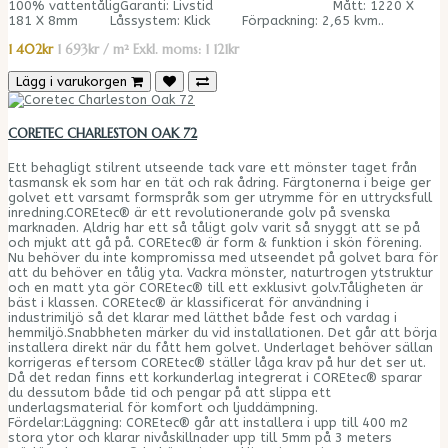
100% vattentåligGaranti: Livstid Mått: 1220 X
181 X 8mm Låssystem: Klick Förpackning: 2,65 kvm..
1 402kr
1 693kr / m²
Exkl. moms: 1 121kr
Lägg i varukorgen
CORETEC CHARLESTON OAK 72
Ett behagligt stilrent utseende tack vare ett mönster taget från
tasmansk ek som har en tät och rak ådring. Färgtonerna i beige ger
golvet ett varsamt formspråk som ger utrymme för en uttrycksfull
inredning.COREtec® är ett revolutionerande golv på svenska
marknaden. Aldrig har ett så tåligt golv varit så snyggt att se på
och mjukt att gå på. COREtec® är form & funktion i skön förening.
Nu behöver du inte kompromissa med utseendet på golvet bara för
att du behöver en tålig yta. Vackra mönster, naturtrogen ytstruktur
och en matt yta gör COREtec® till ett exklusivt golv.Tåligheten är
bäst i klassen. COREtec® är klassificerat för användning i
industrimiljö så det klarar med lätthet både fest och vardag i
hemmiljö.Snabbheten märker du vid installationen. Det går att börja
installera direkt när du fått hem golvet. Underlaget behöver sällan
korrigeras eftersom COREtec® ställer låga krav på hur det ser ut.
Då det redan finns ett korkunderlag integrerat i COREtec® sparar
du dessutom både tid och pengar på att slippa ett
underlagsmaterial för komfort och ljuddämpning.
Fördelar:Läggning: COREtec® går att installera i upp till 400 m2
stora ytor och klarar nivåskillnader upp till 5mm på 3 meters