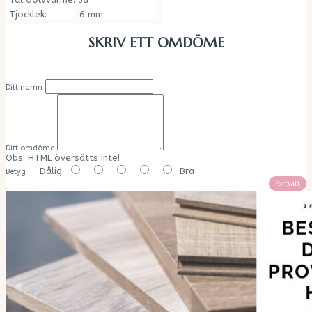
Tjocklek:
6 mm
SKRIV ETT OMDÖME
Ditt namn
Ditt omdöme
Obs:
HTML översätts inte!
Dålig
Bra
Betyg
Fortsätt