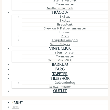
Sten & Keramik
Trämönster
Se alla Laminatgolv
TRÄGOLV
2-Stav
3-stav
Bredplank
Chevron & Fiskbensmönster
Lindura
Plank
Trägolvskampanj
Se alla Trägolv
VINYL CLICK
stenmönster
Trämönster
Se alla Vinyl Click
BADRUM
FÄRG
TAPETER
TILLBEHÖR
Golvunderlag
Se alla Tillbehör
OUTLET
×
MENY
Hem