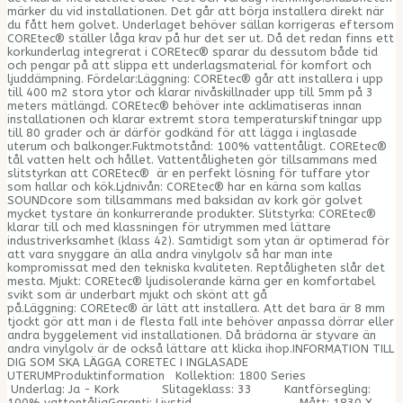
märker du vid installationen. Det går att börja installera direkt när
du fått hem golvet. Underlaget behöver sällan korrigeras eftersom
COREtec® ställer låga krav på hur det ser ut. Då det redan finns ett
korkunderlag integrerat i COREtec® sparar du dessutom både tid
och pengar på att slippa ett underlagsmaterial för komfort och
ljuddämpning. Fördelar:Läggning: COREtec® går att installera i upp
till 400 m2 stora ytor och klarar nivåskillnader upp till 5mm på 3
meters mätlängd. COREtec® behöver inte acklimatiseras innan
installationen och klarar extremt stora temperaturskiftningar upp
till 80 grader och är därför godkänd för att lägga i inglasade
uterum och balkonger.Fuktmotstånd: 100% vattentåligt. COREtec®
tål vatten helt och hållet. Vattentåligheten gör tillsammans med
slitstyrkan att COREtec® är en perfekt lösning för tuffare ytor
som hallar och kök.Ljdnivån: COREtec® har en kärna som kallas
SOUNDcore som tillsammans med baksidan av kork gör golvet
mycket tystare än konkurrerande produkter. Slitstyrka: COREtec®
klarar till och med klassningen för utrymmen med lättare
industriverksamhet (klass 42). Samtidigt som ytan är optimerad för
att vara snyggare än alla andra vinylgolv så har man inte
kompromissat med den tekniska kvaliteten. Reptåligheten slår det
mesta. Mjukt: COREtec® ljudisolerande kärna ger en komfortabel
svikt som är underbart mjukt och skönt att gå
på.Läggning: COREtec® är lätt att installera. Att det bara är 8 mm
tjockt gör att man i de flesta fall inte behöver anpassa dörrar eller
andra byggelement vid installationen. Då brädorna är styvare än
andra vinylgolv är de också lättare att klicka ihop.INFORMATION TILL
DIG SOM SKA LÄGGA CORETEC I INGLASADE
UTERUMProduktinformation Kollektion: 1800 Series
Underlag: Ja - Kork Slitageklass: 33 Kantförsegling:
100% vattentåligGaranti: Livstid Mått: 1830 X