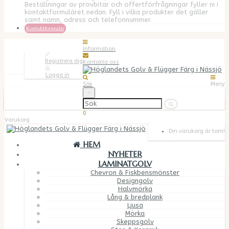
Beställningar av provbitar och offertförfrågningar fyller ni i
kontaktformuläret nedan. Fyll i vilka produkter det gäller
samt namn, adress och telefonnummer.
Kontaktformulär
Mitt konto
Information
Registrera dig
Kontakta oss
Logga in
Önskelista (0)
Sök
Meny
Varukorg
×
Kassan
038019700
0
Varukorg
Din varukorg är tom!
HEM
NYHETER
LAMINATGOLV
Chevron & Fiskbensmönster
Designgolv
Halvmörka
Lång & bredplank
Ljusa
Mörka
Skeppsgolv