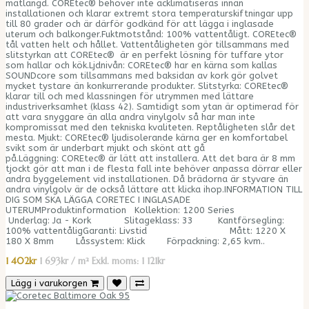
mätlängd. COREtec® behöver inte acklimatiseras innan
installationen och klarar extremt stora temperaturskiftningar upp
till 80 grader och är därför godkänd för att lägga i inglasade
uterum och balkonger.Fuktmotstånd: 100% vattentåligt. COREtec®
tål vatten helt och hållet. Vattentåligheten gör tillsammans med
slitstyrkan att COREtec® är en perfekt lösning för tuffare ytor
som hallar och kök.Ljdnivån: COREtec® har en kärna som kallas
SOUNDcore som tillsammans med baksidan av kork gör golvet
mycket tystare än konkurrerande produkter. Slitstyrka: COREtec®
klarar till och med klassningen för utrymmen med lättare
industriverksamhet (klass 42). Samtidigt som ytan är optimerad för
att vara snyggare än alla andra vinylgolv så har man inte
kompromissat med den tekniska kvaliteten. Reptåligheten slår det
mesta. Mjukt: COREtec® ljudisolerande kärna ger en komfortabel
svikt som är underbart mjukt och skönt att gå
på.Läggning: COREtec® är lätt att installera. Att det bara är 8 mm
tjockt gör att man i de flesta fall inte behöver anpassa dörrar eller
andra byggelement vid installationen. Då brädorna är styvare än
andra vinylgolv är de också lättare att klicka ihop.INFORMATION TILL
DIG SOM SKA LÄGGA CORETEC I INGLASADE
UTERUMProduktinformation Kollektion: 1200 Series
Underlag: Ja - Kork Slitageklass: 33 Kantförsegling:
100% vattentåligGaranti: Livstid Mått: 1220 X
180 X 8mm Låssystem: Klick Förpackning: 2,65 kvm..
1 402kr
1 693kr / m²
Exkl. moms: 1 121kr
Lägg i varukorgen