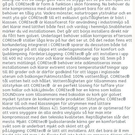
gå på. COREtec® är form & funktion i skön förening. Nu behöver du
inte kompromissa med utseendet på golvet bara för att du
behöver en tålig yta. Vackra mönster, naturtrogen ytstruktur och en
matt yta gör COREtec® till ett exklusivt golv.Tåligheten är bäst i
klassen. COREtec® är klassificerat för användning i industrimiljö så
det klarar med lätthet både fest och vardag i hemmiljö.Snabbheten
märker du vid installationen. Det går att börja installera direkt när
du fått hem golvet. Underlaget behöver sällan korrigeras eftersom
COREtec® ställer låga krav på hur det ser ut. Då det redan finns ett
korkunderlag integrerat i COREtec® sparar du dessutom både tid
och pengar på att slippa ett underlagsmaterial för komfort och
ljuddämpning. Fördelar:Läggning: COREtec® går att installera i upp
till 400 m2 stora ytor och klarar nivåskillnader upp till 5mm på 3
meters mätlängd. COREtec® behöver inte acklimatiseras innan
installationen och klarar extremt stora temperaturskiftningar upp
till 80 grader och är därför godkänd för att lägga i inglasade
uterum och balkonger.Fuktmotstånd: 100% vattentåligt. COREtec®
tål vatten helt och hållet. Vattentåligheten gör tillsammans med
slitstyrkan att COREtec® är en perfekt lösning för tuffare ytor
som hallar och kök.Ljdnivån: COREtec® har en kärna som kallas
SOUNDcore som tillsammans med baksidan av kork gör golvet
mycket tystare än konkurrerande produkter. Slitstyrka: COREtec®
klarar till och med klassningen för utrymmen med lättare
industriverksamhet (klass 42). Samtidigt som ytan är optimerad för
att vara snyggare än alla andra vinylgolv så har man inte
kompromissat med den tekniska kvaliteten. Reptåligheten slår det
mesta. Mjukt: COREtec® ljudisolerande kärna ger en komfortabel
svikt som är underbart mjukt och skönt att gå
på.Läggning: COREtec® är lätt att installera. Att det bara är 8 mm