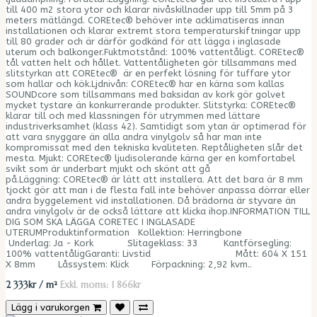
till 400 m2 stora ytor och klarar nivåskillnader upp till 5mm på 3
meters mätlängd. COREtec® behöver inte acklimatiseras innan
installationen och klarar extremt stora temperaturskiftningar upp
till 80 grader och är därför godkänd för att lägga i inglasade
uterum och balkonger.Fuktmotstånd: 100% vattentåligt. COREtec®
tål vatten helt och hållet. Vattentåligheten gör tillsammans med
slitstyrkan att COREtec® är en perfekt lösning för tuffare ytor
som hallar och kök.Ljdnivån: COREtec® har en kärna som kallas
SOUNDcore som tillsammans med baksidan av kork gör golvet
mycket tystare än konkurrerande produkter. Slitstyrka: COREtec®
klarar till och med klassningen för utrymmen med lättare
industriverksamhet (klass 42). Samtidigt som ytan är optimerad för
att vara snyggare än alla andra vinylgolv så har man inte
kompromissat med den tekniska kvaliteten. Reptåligheten slår det
mesta. Mjukt: COREtec® ljudisolerande kärna ger en komfortabel
svikt som är underbart mjukt och skönt att gå
på.Läggning: COREtec® är lätt att installera. Att det bara är 8 mm
tjockt gör att man i de flesta fall inte behöver anpassa dörrar eller
andra byggelement vid installationen. Då brädorna är styvare än
andra vinylgolv är de också lättare att klicka ihop.INFORMATION TILL
DIG SOM SKA LÄGGA CORETEC I INGLASADE
UTERUMProduktinformation Kollektion: Herringbone
Underlag: Ja - Kork Slitageklass: 33 Kantförsegling:
100% vattentåligGaranti: Livstid Mått: 604 X 151
X 8mm Låssystem: Klick Förpackning: 2,92 kvm..
2 333kr / m²
Exkl. moms: 1 866kr
Lägg i varukorgen