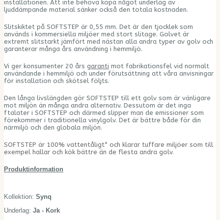
installationen. Att inte behöva köpa något underlag av
ljuddämpande material sänker också den totala kostnaden.
Slitskiktet på SOFTSTEP är 0,55 mm. Det är den tjocklek som
används i kommersiella miljöer med stort slitage. Golvet är
extremt slitstarkt jämfört med nästan alla andra typer av golv och
garanterar många års användning i hemmiljö.
Vi ger konsumenter 20 års
garanti
mot fabrikationsfel vid normalt
användande i hemmiljö och under förutsättning att våra anvisningar
för installation och skötsel följts.
Den långa livslängden gör SOFTSTEP till ett golv som är vänligare
mot miljön än många andra alternativ. Dessutom är det inga
ftalater i SOFTSTEP och därmed slipper man de emissioner som
förekommer i traditionella vinylgolv. Det är bättre både för din
närmiljö och den globala miljön.
SOFTSTEP är 100% vattentåligt* och klarar tuffare miljöer som till
exempel hallar och kök bättre än de flesta andra golv.
Produktinformation
Kollektion:
Synq
Underlag:
Ja - Kork