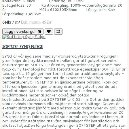
Kollektion: Silence Underlag: Ja - Kork
Slitageklass: 33 Kantförsegling: 100% vattentåligGaranti: 20
år Mått: 610X305X6mm Låssystem: Klick
Förpackning: 1,49 kvm..
614kr / m²
Exkl. moms: 492kr
Lägg i varukorgen
SOFTSTEP SYNQ FUDGE
SYNQ är vår nya serie med synkroniserad ytstruktur. Präglingen i
ytan följer det tryckta mönstret vilket gör att golvet ser extra
naturtroget ut. SOFTSTEP är en ny generation vinylgolv som med
hjälp av ny teknologi har fått förbättrade egenskaper.SOFTSTEP är
t.ex. upp till 10 gånger mer formstabilt än traditionella vinylgolv –
som har haft problem med att de expanderar vid höga
temperaturer.SOFTSTEP har en ljudisolerande baksida i kork och
eftersom ljudisoleringen är integrerad med golvet spar du tid i
installationen. Att inte behöva köpa något underlag av
ljuddämpande material sänker också den totala
kostnaden.Slitskiktet på SOFTSTEP är 0,55 mm. Det är den tjocklek
som används i kommersiella miljöer med stort slitage. Golvet är
extremt slitstarkt jämfört med nästan alla andra typer av golv och
garanterar många års användning i hemmiljö.Vi ger konsumenter 20
års garanti mot fabrikationsfel vid normalt användande i hemmiljö
och under förutsättning att våra anvisningar för installation och
skötsel följts.Den långa livslängden gör SOFTSTEP till ett golv som