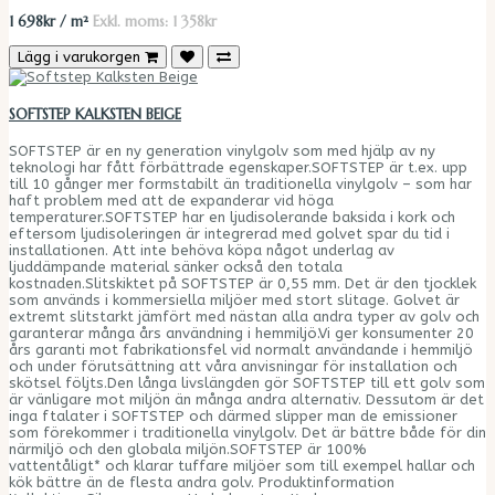
1 698kr / m²
Exkl. moms: 1 358kr
Lägg i varukorgen
SOFTSTEP KALKSTEN BEIGE
SOFTSTEP är en ny generation vinylgolv som med hjälp av ny
teknologi har fått förbättrade egenskaper.SOFTSTEP är t.ex. upp
till 10 gånger mer formstabilt än traditionella vinylgolv – som har
haft problem med att de expanderar vid höga
temperaturer.SOFTSTEP har en ljudisolerande baksida i kork och
eftersom ljudisoleringen är integrerad med golvet spar du tid i
installationen. Att inte behöva köpa något underlag av
ljuddämpande material sänker också den totala
kostnaden.Slitskiktet på SOFTSTEP är 0,55 mm. Det är den tjocklek
som används i kommersiella miljöer med stort slitage. Golvet är
extremt slitstarkt jämfört med nästan alla andra typer av golv och
garanterar många års användning i hemmiljö.Vi ger konsumenter 20
års garanti mot fabrikationsfel vid normalt användande i hemmiljö
och under förutsättning att våra anvisningar för installation och
skötsel följts.Den långa livslängden gör SOFTSTEP till ett golv som
är vänligare mot miljön än många andra alternativ. Dessutom är det
inga ftalater i SOFTSTEP och därmed slipper man de emissioner
som förekommer i traditionella vinylgolv. Det är bättre både för din
närmiljö och den globala miljön.SOFTSTEP är 100%
vattentåligt* och klarar tuffare miljöer som till exempel hallar och
kök bättre än de flesta andra golv. Produktinformation