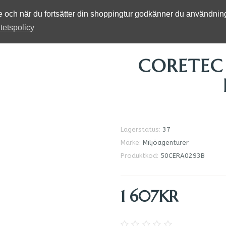
se och när du fortsätter din shoppingtur godkänner du användni
itetspolicy
CORETEC
Lagerstatus:
37
Märke:
Miljöagenturer
Produktkod:
50CERA0293B
1 607KR