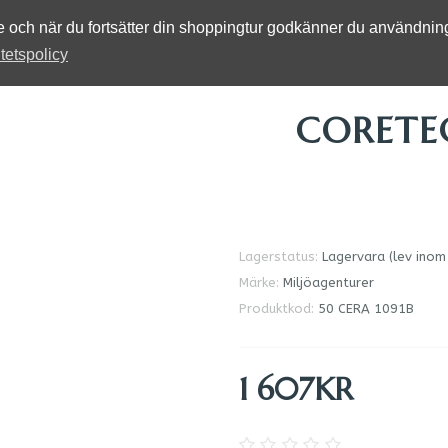
se och när du fortsätter din shoppingtur godkänner du användni
itetspolicy
CORETE
Lagerstatus:
Lagervara (lev inom
Märke:
Miljöagenturer
Produktkod:
50 CERA 1091B
1 607KR