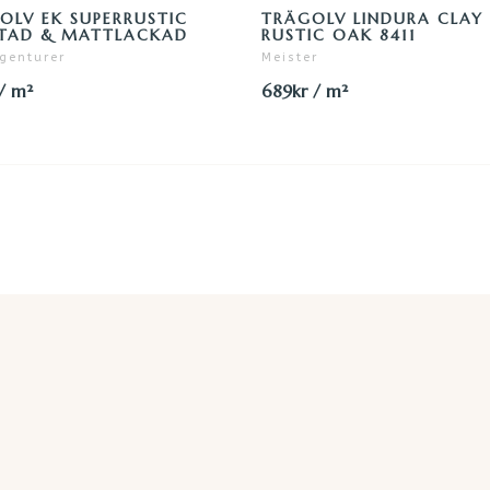
OLV EK SUPERRUSTIC
TRÄGOLV LINDURA CLAY
TAD & MATTLACKAD
RUSTIC OAK 8411
genturer
Meister
/ m²
689kr / m²
SÄKER BETALNING
PERSONLIG SERV
Trygg betalning med Payson
Snabb & proffsig ser