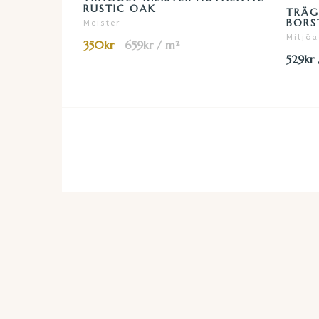
RUSTIC OAK
TRÄG
BORS
Meister
Miljöa
350kr
659kr / m²
529kr 
SNABBA LEVERANSER
Vi skickar inom 1-3 dagar