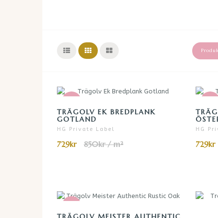
Produk
-14%
-14
TRÄGOLV EK BREDPLANK
TRÄG
GOTLAND
ÖSTE
HG Private Label
HG Pri
729kr
850kr / m²
729kr
-47%
TRÄGOLV MEISTER AUTHENTIC