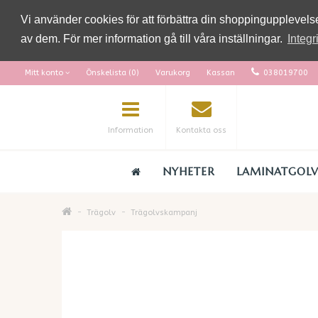
Vi använder cookies för att förbättra din shoppingupplevel
av dem. För mer information gå till våra inställningar.
Integr
Mitt konto
Önskelista (0)
Varukorg
Kassan
038019700
Information
Kontakta oss
NYHETER
LAMINATGOL
Trägolv
Trägolvskampanj