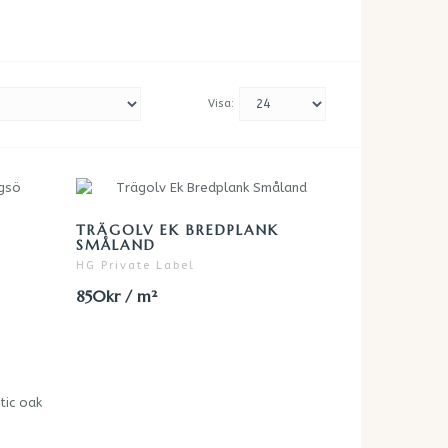
Visa:
TRÄGOLV EK BREDPLANK
SMÅLAND
HG Private Label
850kr / m²