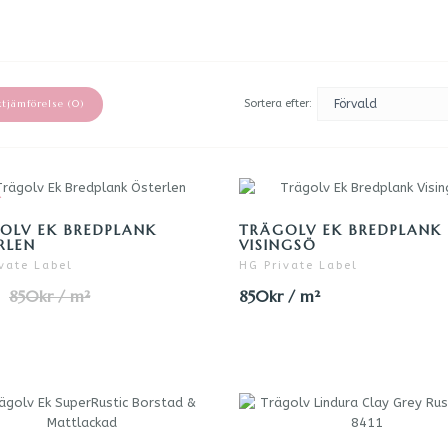
Sortera efter:
tjämförelse (0)
%
OLV EK BREDPLANK
TRÄGOLV EK BREDPLANK
RLEN
VISINGSÖ
vate Label
HG Private Label
850kr / m²
850kr / m²