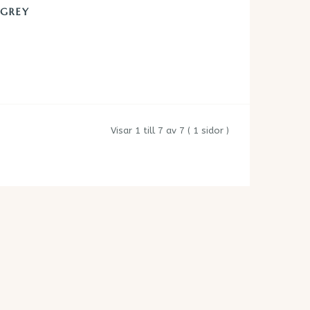
 GREY
Visar 1 till 7 av 7 ( 1 sidor )
ICE
VI SPIONERAR INTE
vice
Hos oss slipper du bli jagad