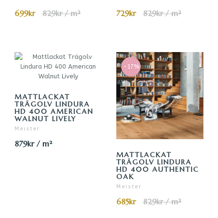
699kr
829kr / m²
729kr
829kr / m²
-17%
MATTLACKAT
TRÄGOLV LINDURA
HD 400 AMERICAN
WALNUT LIVELY
Meister
879kr / m²
MATTLACKAT
TRÄGOLV LINDURA
HD 400 AUTHENTIC
OAK
Meister
685kr
829kr / m²