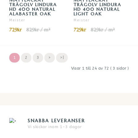
TRÄGOLV LINDURA
TRÄGOLV LINDURA
HD 400 NATURAL
HD 400 NATURAL
ALABASTER OAK
LIGHT OAK
Meister
Meister
729kr
829kr / m²
729kr
829kr / m²
1
2
3
>
>|
Visar 1 till 24 av 72 ( 3 sidor )
SNABBA LEVERANSER
Vi skickar inom 1-3 dagar