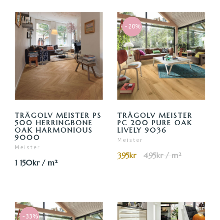
-20%
TRÄGOLV MEISTER PS
TRÄGOLV MEISTER
500 HERRINGBONE
PC 200 PURE OAK
OAK HARMONIOUS
LIVELY 9036
9000
Meister
Meister
395kr
495kr / m²
1 150kr / m²
-33%