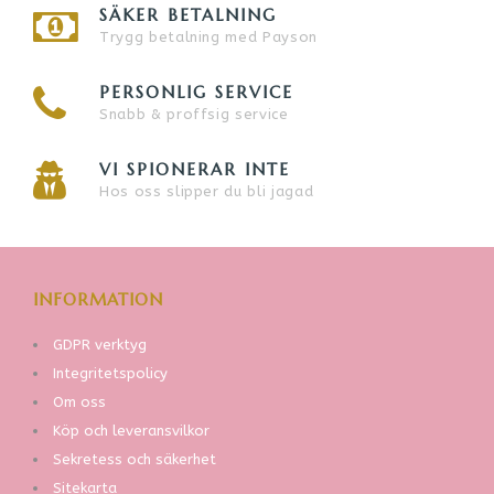
SÄKER BETALNING
Trygg betalning med Payson
PERSONLIG SERVICE
Snabb & proffsig service
VI SPIONERAR INTE
Hos oss slipper du bli jagad
INFORMATION
GDPR verktyg
Integritetspolicy
Om oss
Köp och leveransvilkor
Sekretess och säkerhet
Sitekarta