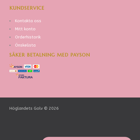
KUNDSERVICE
Kontakta oss
Mitt konto
Orderhistorik
Önskelista
SÄKER BETALNING MED PAYSON
Höglandets Golv © 2026